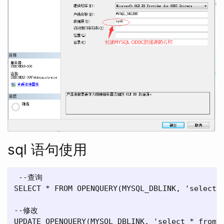
sql 语句使用
 --查询

SELECT * FROM OPENQUERY(MYSQL_DBLINK, 'select *
--修改

UPDATE OPENQUERY(MYSQL_DBLINK, 'select * from 