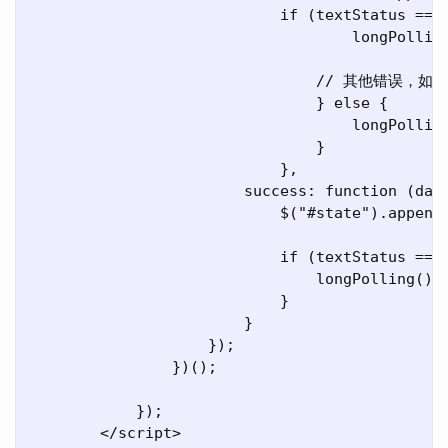
                            if (textStatus ==
                                    longPolli
                                // 其他错误，如
                                } else { 

                                    longPolling
                                }

                            },

                        success: function (data
                            $("#state").append(
                            if (textStatus ==
                                longPolling();

                            }

                        }

                    });

                })();

            });

        </script>
