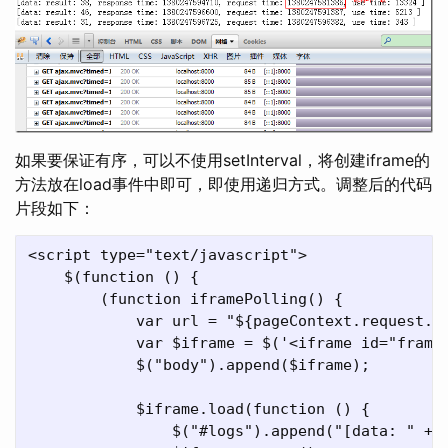
如果要保证有序，可以不使用setInterval，将创建iframe的
方法放在load事件中即可，即使用递归方式。调整后的代码
片段如下：
<script type="text/javascript">

    $(function () {

        (function iframePolling() {

            var url = "${pageContext.request.co
            var $iframe = $('<iframe id="frame"
            $("body").append($iframe);

            $iframe.load(function () {

                $("#logs").append("[data: " + $