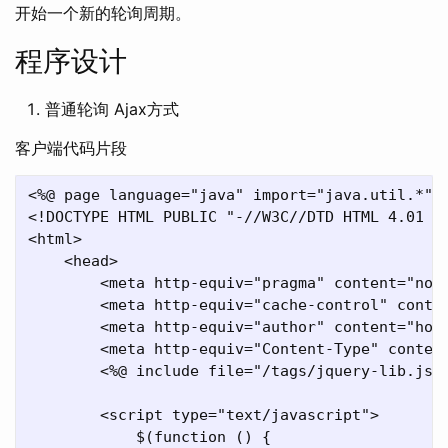
开始一个新的轮询周期。
程序设计
普通轮询 Ajax方式
客户端代码片段
<%@ page language="java" import="java.util.*" p
<!DOCTYPE HTML PUBLIC "-//W3C//DTD HTML 4.01 Tr
<html>

    <head>

        <meta http-equiv="pragma" content="no-c
        <meta http-equiv="cache-control" conten
        <meta http-equiv="author" content="hooj
        <meta http-equiv="Content-Type" content
        <%@ include file="/tags/jquery-lib.jsp"
        <script type="text/javascript">

            $(function () {
