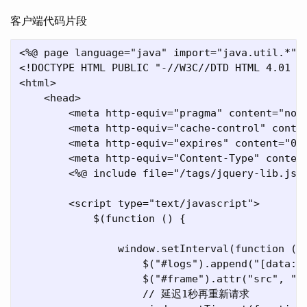
客户端代码片段
<%@ page language="java" import="java.util.*" p
<!DOCTYPE HTML PUBLIC "-//W3C//DTD HTML 4.01 Tr
<html>

    <head>

        <meta http-equiv="pragma" content="no-c
        <meta http-equiv="cache-control" conten
        <meta http-equiv="expires" content="0">
        <meta http-equiv="Content-Type" content
        <%@ include file="/tags/jquery-lib.jsp"
        <script type="text/javascript">

            $(function () {

                window.setInterval(function () 
                    $("#logs").append("[data: "
                    $("#frame").attr("src", "${
                    // 延迟1秒再重新请求
