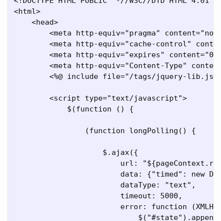
<!DOCTYPE HTML PUBLIC "-//W3C//DTD HTML 4.01 Tr
<html>

    <head>

        <meta http-equiv="pragma" content="no-c
        <meta http-equiv="cache-control" conten
        <meta http-equiv="expires" content="0">
        <meta http-equiv="Content-Type" content
        <%@ include file="/tags/jquery-lib.jsp"
        <script type="text/javascript">

            $(function () {

                (function longPolling() {

                    $.ajax({

                        url: "${pageContext.req
                        data: {"timed": new Dat
                        dataType: "text",

                        timeout: 5000,

                        error: function (XMLHtt
                            $("#state").append(