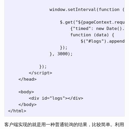
                window.setInterval(function () 
                    $.get("${pageContext.reques
                        {"timed": new Date().ge
                        function (data) {

                            $("#logs").append("
                    });

                }, 3000);

            });

        </script>

    </head>

    <body>

        <div id="logs"></div>

    </body>

客户端实现的就是用一种普通轮询的结果，比较简单。利用