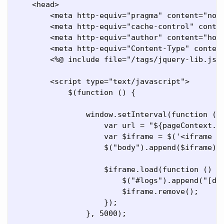
    <head>

        <meta http-equiv="pragma" content="no-c
        <meta http-equiv="cache-control" conten
        <meta http-equiv="author" content="hooj
        <meta http-equiv="Content-Type" content
        <%@ include file="/tags/jquery-lib.jsp"
        <script type="text/javascript">

            $(function () {

                window.setInterval(function () 
                    var url = "${pageContext.re
                    var $iframe = $('<iframe id
                    $("body").append($iframe);

                    $iframe.load(function () {

                        $("#logs").append("[dat
                        $iframe.remove();

                    });

                }, 5000);
