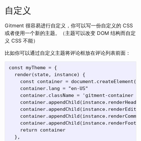
自定义
Gitment 很容易进行自定义，你可以写一份自定义的 CSS
或者使用一个新的主题。（主题可以改变 DOM 结构而自定
义 CSS 不能）
比如你可以通过自定义主题将评论框放在评论列表前面：
const myTheme = {

  render(state, instance) {

    const container = document.createElement('d
    container.lang = "en-US"

    container.className = 'gitment-container gi
    container.appendChild(instance.renderHeader
    container.appendChild(instance.renderEditor
    container.appendChild(instance.renderCommen
    container.appendChild(instance.renderFooter
    return container

  },
