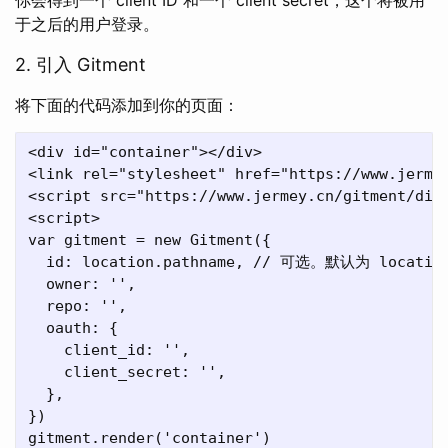
于之后的用户登录。
2. 引入 Gitment
将下面的代码添加到你的页面：
<div id="container"></div>

<link rel="stylesheet" href="https://www.jermey
<script src="https://www.jermey.cn/gitment/dist
<script>

var gitment = new Gitment({

  id: location.pathname, // 可选。默认为 location
  owner: '',

  repo: '',

  oauth: {

    client_id: '',

    client_secret: '',

  },

})

gitment.render('container')
