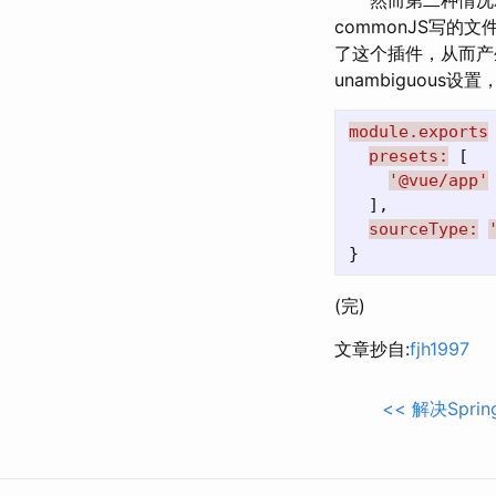
然而第二种情况就是你要
commonJS写的
了这个插件，从而产生
unambiguous设
module.exports
presets:
[
'@vue/app'
],
sourceType:
}
(完)
文章抄自:
fjh1997
<<
解决Spri