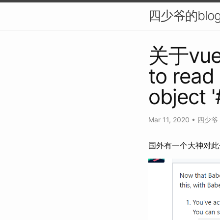
四少爷的blo
关于vue
to read 
objec
Mar 11, 2020
•
四少爷
国外有一个大神对此