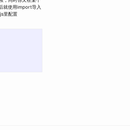
件的时候，同时你又在某个
就使用import导入
js里配置
。