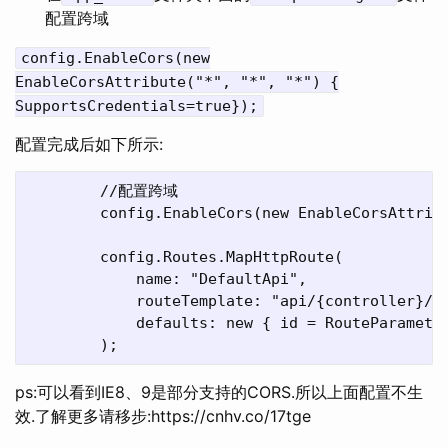
配置跨域
config.EnableCors(new
EnableCorsAttribute("*", "*", "*") {
SupportsCredentials=true});
配置完成后如下所示:
        //配置跨域

        config.EnableCors(new EnableCorsAttribu
        config.Routes.MapHttpRoute(

            name: "DefaultApi",

            routeTemplate: "api/{controller}/{i
            defaults: new { id = RouteParameter
ps:可以看到IE8、9是部分支持的CORS.所以上面配置不生
效.了解更多请移步:https://cnhv.co/17tge