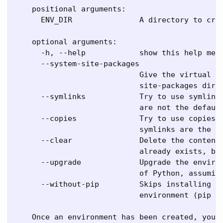
    positional arguments:

      ENV_DIR               A directory to crea
    optional arguments:

      -h, --help            show this help mess
      --system-site-packages

                            Give the virtual en
                            site-packages dir.

      --symlinks            Try to use symlinks
                            are not the default
      --copies              Try to use copies r
                            symlinks are the de
      --clear               Delete the contents
                            already exists, bef
      --upgrade             Upgrade the environ
                            of Python, assuming
      --without-pip         Skips installing or
                            environment (pip is
    Once an environment has been created, you m